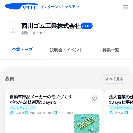
インターン
キャリア
＆
西川ゴム工業株式会社
フォロー
製造・メーカー
企業トップ
説明会・イベント
募集一覧
募集
すべて見る
自動車部品メーカーのモノづくり
法人営業の仕
がわかる!技術系5DaysIS
5Days仕事
インターンシップ
インターンシッ
広島県
2026年8月・9月
5日～10日
広島県
2