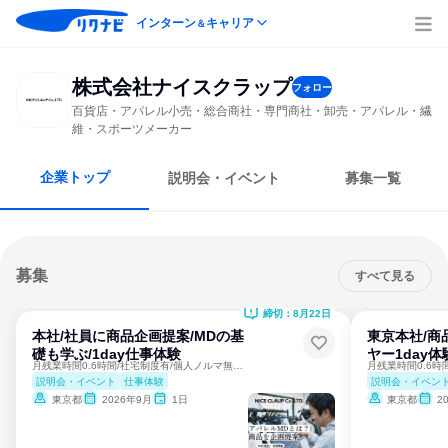
インターン
キャリア
＆
株式会社ナイスクラップ
フォロー
百貨店・アパレル小売・総合商社・専門商社・卸売・アパレル・繊
維・スポーツメーカー
企業トップ
説明会・イベント
募集一覧
募集
すべて見る
締切：8月22日
本社/社員に商品企画提案/MDの基
東京本社/商
礎も学ぶ/1day仕事体験
ヤー1day体
月残業時間0.6時間/社宅制度有/個人ノルマ無で働きやすい！
説明会・イベント
仕事体験
説明会・イベン
東京都
2026年9月
1日
東京都
2