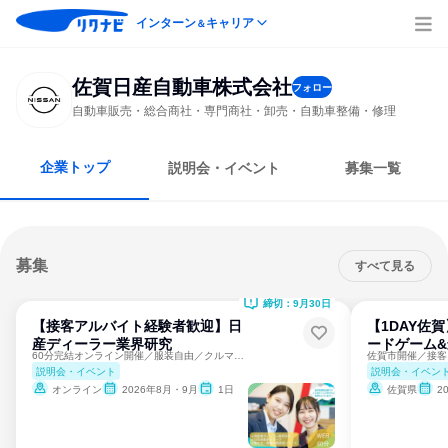
インターン
キャリア
＆
佐賀日産自動車株式会社
フォロー
自動車販売・総合商社・専門商社・卸売・自動車整備・修理
企業トップ
説明会・イベント
募集一覧
募集
すべて見る
締切：9月30日
【接客アルバイト経験者歓迎】日
【1DAY佐
産ディーラー業界研究
ードゲーム
60分完結オンライン開催／服装自由／クルマの販売・接客
説明会・イベント
説明会・イベン
オンライン
2026年8月・9月
1日
佐賀県
2