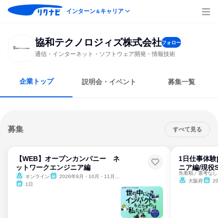
インターン
キャリア
＆
協和テクノロジィズ株式会社
フォロー
通信・インターネット・ソフトウェア開発・情報技術
企業トップ
説明会・イベント
募集一覧
募集
すべて見る
【WEB】オープンカンパニー ネ
1日仕事体験
ットワークエンジニア編
ニア編/現役
オンライン
2026年9月・10月・11月・12月、2027年1月
大阪府
2
1日