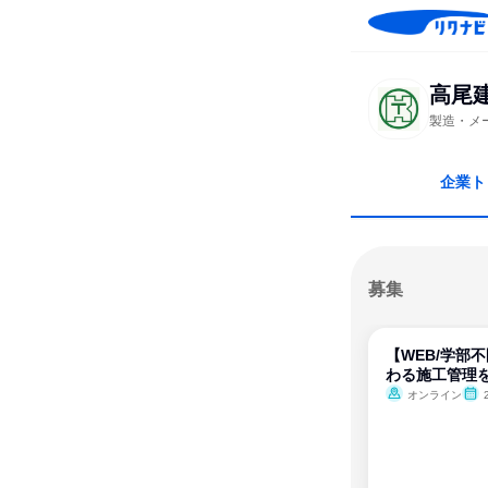
高尾
製造・メ
企業ト
募集
【WEB/学部
わる施工管理
オンライン