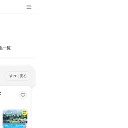
集一覧
すべて見る
設
【1day/学部不問】街づくりに携
わる施工管理を知る仕事体験
富山県
2026年2月
1日