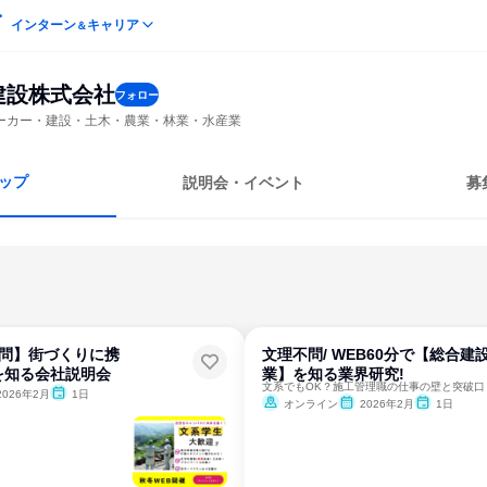
インターン
キャリア
＆
建設株式会社
フォロー
ーカー・建設・土木・農業・林業・水産業
ップ
説明会・イベント
募
不問】街づくりに携
文理不問/ WEB60分で【総合建
を知る会社説明会
業】を知る業界研究!
文系でもOK？施工管理職の仕事の壁と突破口
2026年2月
1日
オンライン
2026年2月
1日