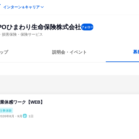
インターン
キャリア
＆
MPOひまわり生命保険株式会社
フォロー
・損害保険・保険サービス
募
ップ
説明会・イベント
店営業体感ワーク【WEB】
仕事体験
2026年8月・9月
1日