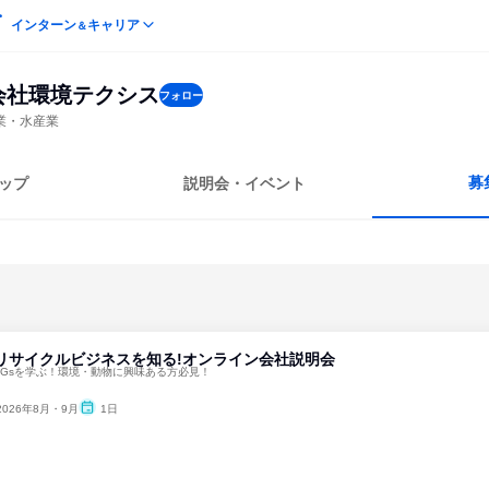
インターン
キャリア
＆
会社環境テクシス
フォロー
業・水産業
募
ップ
説明会・イベント
リサイクルビジネスを知る!オンライン会社説明会
DGsを学ぶ！環境・動物に興味ある方必見！
2026年8月・9月
1日