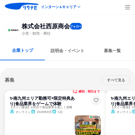
インターン
キャリア
＆
株式会社西原商会
フォロー
小売・卸売・商社
企業トップ
説明会・イベント
募集一覧
募集
すべて見る
締切：明日まで
✨南九州エリア勤務可×限定特典あ
✨南九州エリ
り|食品業界をゲームで体験
り|食品業界
【タイパ最強】150分で食品業界を楽しく攻略
【タイパ最強】1
オンライン
2026年8月
1日
オンライン