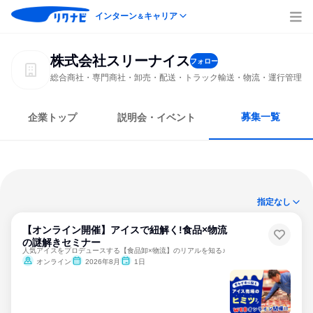
インターン
キャリア
＆
株式会社スリーナイス
フォロー
総合商社・専門商社・卸売・配送・トラック輸送・物流・運行管理
募集一覧
企業トップ
説明会・イベント
指定なし
【オンライン開催】アイスで紐解く!食品×物流
の謎解きセミナー
人気アイスをプロデュースする【食品卸×物流】のリアルを知る♪
オンライン
2026年8月
1日