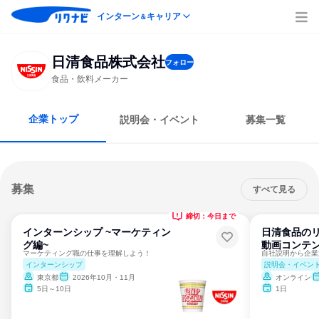
インターン
キャリア
＆
日清食品株式会社
フォロー
食品・飲料メーカー
企業トップ
説明会・イベント
募集一覧
募集
すべて見る
締切：今日まで
インターンシップ ~マーケティン
日清食品のリ
グ編~
動画コンテン
マーケティング職の仕事を理解しよう！
インターンシップ
説明会・イベン
東京都
2026年10月・11月
オンライン
5日～10日
1日