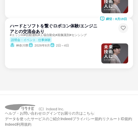
締切：8月19日
ハードとソフトを繋ぐロボコン体験/エンジニ
アとの交流会あり
#エッジAI#自動運転#工場自動化#画像識別#センシング
説明会・イベント
仕事体験
神奈川県
2026年8月
2日～4日
ヘルプ・お問い合わせ
ログインでお困りの方はこちら
データを使ったサービスのご紹介
Indeedプライバシー規約
リクルートID規約
Indeed利用規約