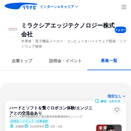
インターン
キャリア
＆
ミラクシアエッジテクノロジー株式
フォロー
会社
半導体・電子機器メーカー・コンピュータハードウェア開発・ソフ
トウェア開発
募集一覧
企業トップ
説明会・イベント
指定なし
締切：8月31日
ハードとソフトを繋ぐロボコン体験/エンジニ
アとの交流会あり
#エッジAI#自動運転#工場自動化#画像識別#センシング
説明会・イベント
仕事体験
京都府
2026年9月
2日～4日