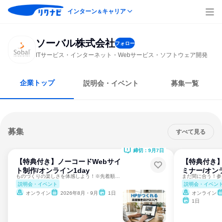
インターン
キャリア
＆
ソーバル株式会社
フォロー
ITサービス・インターネット・Webサービス・ソフトウェア開発
企業トップ
説明会・イベント
募集一覧
募集
すべて見る
締切：9月7日
【特典付き】ノーコードWebサイ
【特典付き】I
ト制作/オンライン1day
ミナー/オン
ものづくりの楽しさを体感しよう！※先着順・低学年参加OK
まだ間に合う！参
説明会・イベント
説明会・イベン
オンライン
2026年8月・9月
1日
オンライン
1日