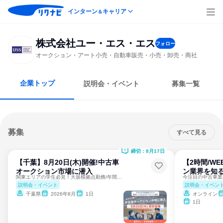
インターン
キャリア
＆
株式会社ユー・エス・エス
フォロー
オークション・アート小売・自動車販売・小売・卸売・商社
企業トップ
説明会・イベント
募集一覧
募集
すべて見る
締切：8月17日
【千葉】8月20日(木)開催!中古車
【2時間/W
オークション市場に潜入
ン業界を知る
関東エリアの学生必見！大規模拠点勤務/年間休日120日
説明会・イベント
説明会・イベン
千葉県
2026年8月
1日
オンライン
1日