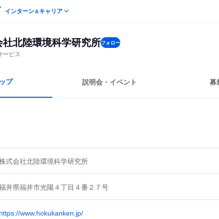
インターン
キャリア
＆
会社北陸環境科学研究所
フォロー
サービス
ップ
説明会・イベント
募
株式会社北陸環境科学研究所
福井県福井市光陽４丁目４番２７号
https://www.hokukanken.jp/