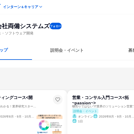
インターン
キャリア
＆
会社両備システムズ
フォロー
ビス・ソフトウェア開発
ップ
説明会・イベント
募
ティングコース<開
営業・コンサル入門コース<拓
~passion~>
最短2時間でIT業界がわかる！業界研究スターティングコース✨
物売りではな
説明会・イベント
2026年8月・9月・10月・11月・12月
オンライン
2026年8月・9月・10月・11月・12月
1日