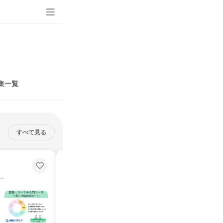
集一覧
すべて見る
トップセミナー<仁~omoiyari~>
副社長登壇！経営の本音とITの未来を学ぶトップセミナー✨
説明会・イベント
い”IT業界のソリューション営業”を学ぶ2時間✨
オンライン
2026年8月・9月・10月・11月・12月
1日