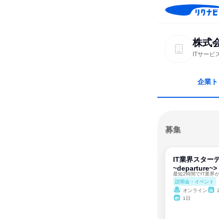
株式
ITサー
企業ト
募集
IT業界スター
~departure~>
説明会・イベント
オンライン
1日