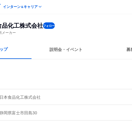
インターン
キャリア
＆
食品化工株式会社
フォロー
料メーカー
ップ
説明会・イベント
募
日本食品化工株式会社
静岡県富士市田島30