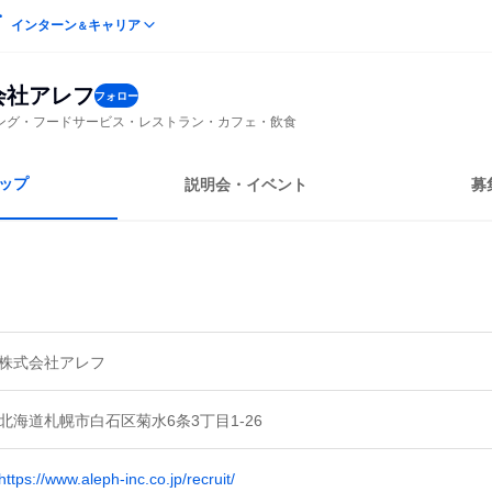
インターン
キャリア
＆
会社アレフ
フォロー
ング・フードサービス・レストラン・カフェ・飲食
ップ
説明会・イベント
募
株式会社アレフ
北海道札幌市白石区菊水6条3丁目1-26
https://www.aleph-inc.co.jp/recruit/