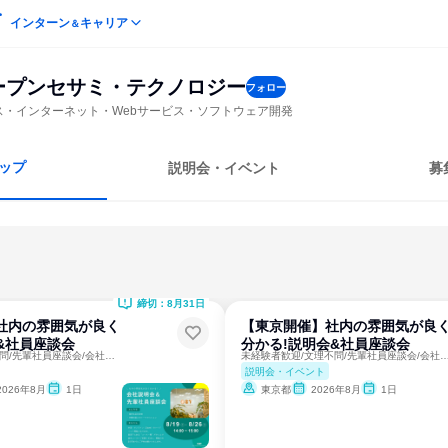
インターン
キャリア
＆
ープンセサミ・テクノロジー
フォロー
ビス・インターネット・Webサービス・ソフトウェア開発
ップ
説明会・イベント
募
締切：8月31日
社内の雰囲気が良く
【東京開催】社内の雰囲気が良
&社員座談会
分かる!説明会&社員座談会
未経験者歓迎/文理不問/先輩社員座談会/会社説明会/業界研究
未経験者歓迎/文理不問/先輩社員座談会/会社説明
説明会・イベント
2026年8月
1日
東京都
2026年8月
1日