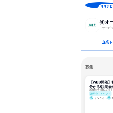
㈱オ
ITサー
企業ト
募集
【WEB開催】
分かる!説明会
説明会・イベント
オンライン