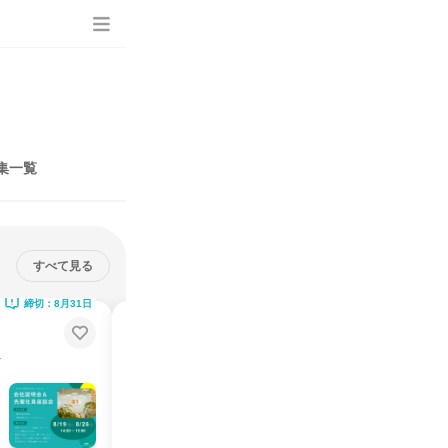
集一覧
すべて見る
締切：8月31日
締切：8月31日
く
【愛知開催】社内の雰囲気が良く
分かる!説明会&社員座談会
会/業界研究
未経験者歓迎/文理不問/先輩社員座談会/会社説明会/業界研究
説明会・イベント
愛知県
2026年8月
1日