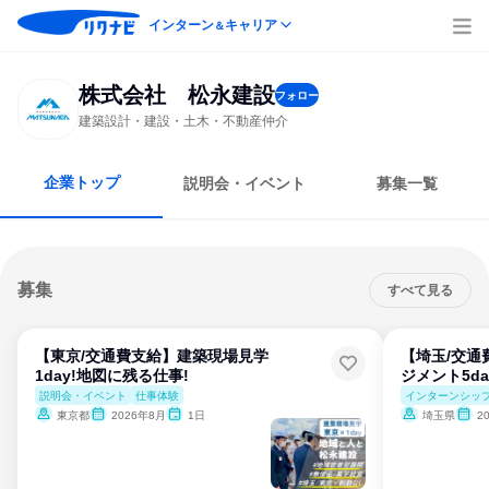
インターン
キャリア
＆
株式会社 松永建設
フォロー
建築設計・建設・土木・不動産仲介
企業トップ
説明会・イベント
募集一覧
募集
すべて見る
【東京/交通費支給】建築現場見学
【埼玉/交通
1day!地図に残る仕事!
ジメント5d
説明会・イベント
仕事体験
インターンシッ
東京都
2026年8月
1日
埼玉県
2